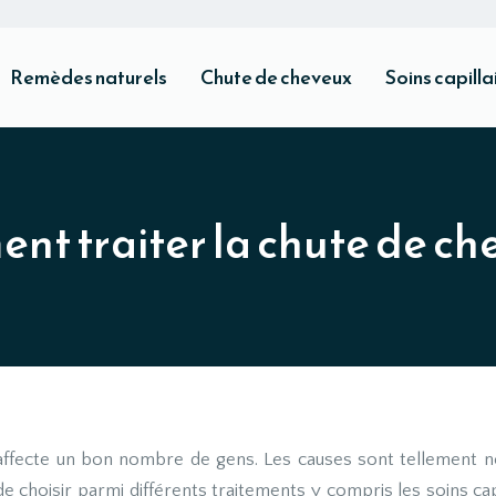
Remèdes naturels
Chute de cheveux
Soins capilla
t traiter la chute de ch
ffecte un bon nombre de gens. Les causes sont tellement no
 de choisir parmi différents traitements y compris les soins cap